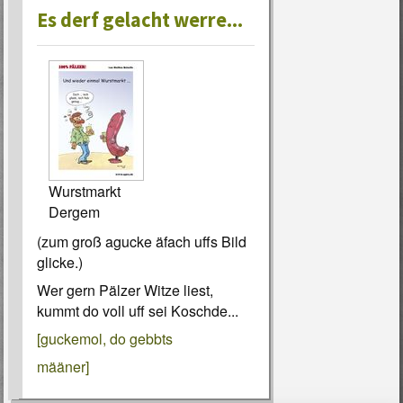
Es derf gelacht werre...
Wurstmarkt
Dergem
(zum groß agucke äfach uffs Bild
glicke.)
Wer gern Pälzer Witze liest,
kummt do voll uff sei Koschde...
[guckemol, do gebbts
määner]