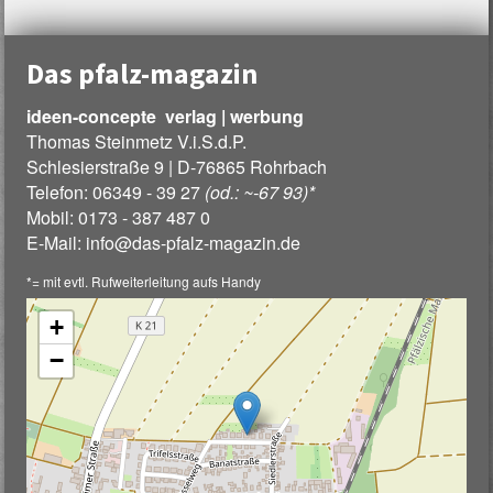
Das pfalz-magazin
ideen-concepte verlag | werbung
Thomas Steinmetz V.i.S.d.P.
Schlesierstraße 9 | D-76865 Rohrbach
Telefon: 06349 - 39 27
(od.: ~-67 93)*
Mobil: 0173 - 387 487 0
E-Mail:
info
@
das-pfalz-magazin.de
*= mit evtl. Rufweiterleitung aufs Handy
+
−