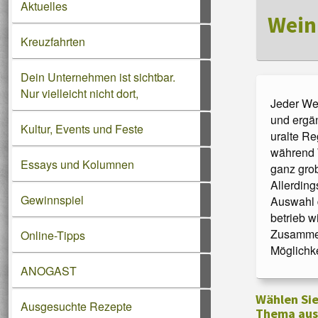
Aktuelles
Wein
kultur
|
wein
|
genuss
|
urlaub
– da
Kreuzfahrten
Dein Unternehmen ist sichtbar.
Nur vielleicht nicht dort,
Jeder We
Die ultimativen Pfalz-Tipps: ONLINE-TIP
und ergä
Kultur, Events und Feste
uralte Re
während W
Essays und Kolumnen
ganz grob
Allerding
Gewinnspiel
Auswahl 
betrieb 
Zusammen
Online-Tipps
Möglichke
ANOGAST
Wählen Sie 
Ausgesuchte Rezepte
Thema aus