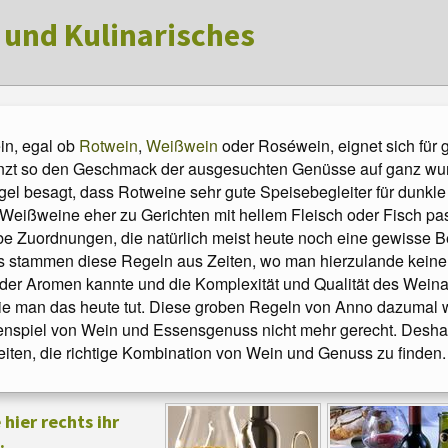
 und Kulinarisches
s pfalz-magazin. Mit uns die Pfalz geni
in, egal ob
Rotwein
,
Weißwein
oder Roséwein, eignet sich für
PS. Die besten Empfehlungen vom Pfalz-Magazi
nzt so den Geschmack der ausgesuchten Genüsse auf ganz wu
gel besagt, dass Rotweine sehr gute Speisebegleiter für dunkle 
eißweine eher zu Gerichten mit hellem Fleisch oder Fisch pas
e Zuordnungen, die natürlich meist heute noch eine gewisse 
s stammen diese Regeln aus Zeiten, wo man hierzulande keine s
der Aromen kannte und die Komplexität und Qualität des Weina
wie man das heute tut. Diese groben Regeln von Anno dazumal
spiel von Wein und Essensgenuss nicht mehr gerecht. Deshalb 
iten, die richtige Kombination von Wein und Genuss zu finden.
hier rechts ihr
.