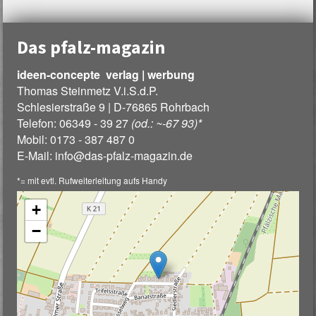
Das pfalz-magazin
ideen-concepte verlag | werbung
Thomas Steinmetz V.i.S.d.P.
Schlesierstraße 9 | D-76865 Rohrbach
Telefon: 06349 - 39 27
(od.: ~-67 93)*
Mobil: 0173 - 387 487 0
E-Mail:
info
@
das-pfalz-magazin.de
*= mit evtl. Rufweiterleitung aufs Handy
+
−