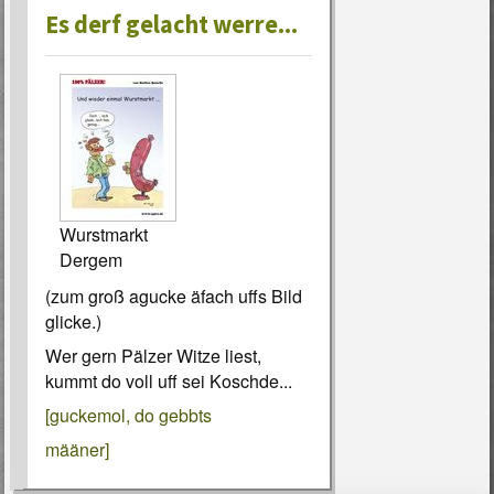
Es derf gelacht werre...
Wurstmarkt
Dergem
(zum groß agucke äfach uffs Bild
glicke.)
Wer gern Pälzer Witze liest,
kummt do voll uff sei Koschde...
[guckemol, do gebbts
määner]